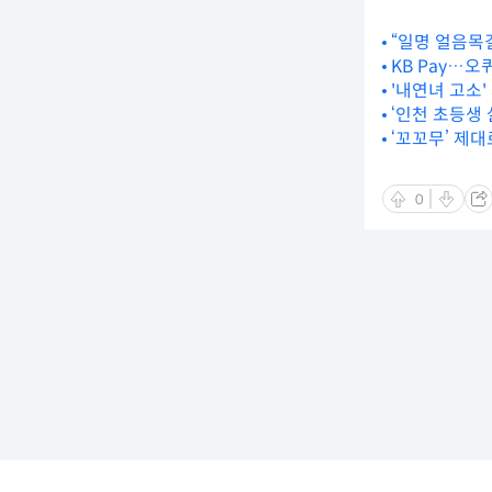
“일명 얼음목
KB Pay…오
'내연녀 고소'
‘인천 초등생 
‘꼬꼬무’ 제대
0