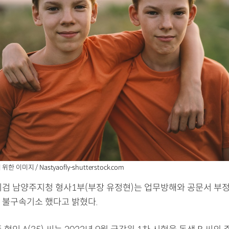
 이미지 / Nastyaofly-shutterstock.com
지검 남양주지청 형사1부(부장 유정현)는 업무방해와 공문서 부
 불구속기소 했다고 밝혔다.