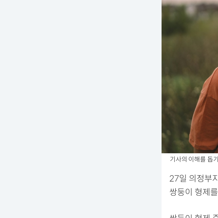
기사의 이해를 돕기 위한
27일 의정부
쌍둥이 형제를