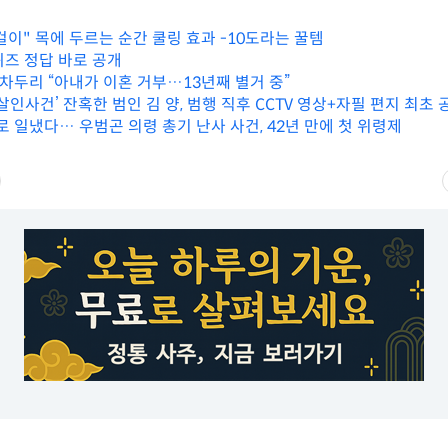
걸이" 목에 두르는 순간 쿨링 효과 -10도라는 꿀템
퀴즈 정답 바로 공개
 차두리 “아내가 이혼 거부…13년째 별거 중”
살인사건’ 잔혹한 범인 김 양, 범행 직후 CCTV 영상+자필 편지 최초 
로 일냈다… 우범곤 의령 총기 난사 사건, 42년 만에 첫 위령제