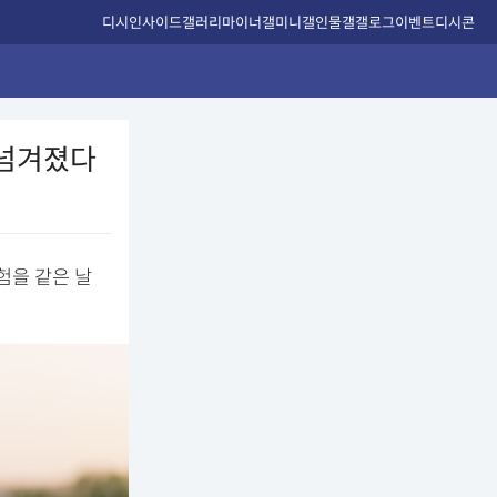
디시인사이드
갤러리
마이너갤
미니갤
인물갤
갤로그
이벤트
디시콘
 넘겨졌다
험을 같은 날