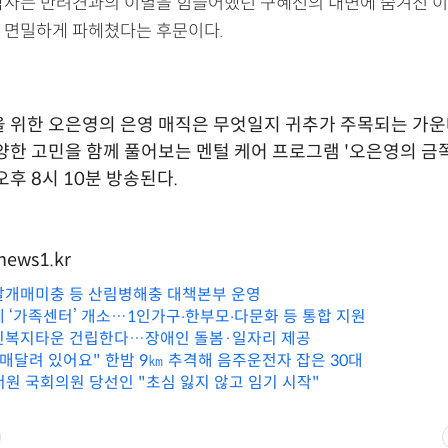
박사는 반려견과의 이별을 힘들어했던 구혜선의 내면에 숨겨진 
 면밀하게 파헤쳤다는 후문이다.
 위한 오은영의 은영 매직은 무엇일지 귀추가 주목되는 가운데
양한 고민을 함께 풀어보는 멘털 케어 프로그램 '오은영의 금
오후 8시 10분 방송된다.
news1.kr
날개매미충 등 산림병해충 대책본부 운영
에 ‘가족센터’ 개소…1인가구‧한부모‧다문화 등 통합 지원
인복지타운 건립한다…장애인 돌봄·일자리 제공
 매달려 있어요" 한밤 9㎞ 추격해 음주운전자 잡은 30대
서원 국회의원 당선인 "초심 잃지 않고 임기 시작"