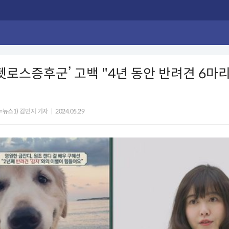
‘펫로스증후군’ 고백 "4년 동안 반려견 6마
=뉴스1) 김민지 기자
|
2024.05.29