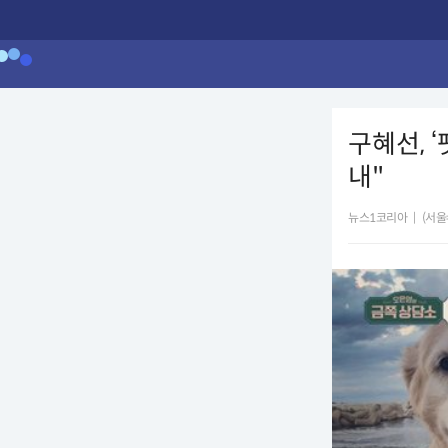
구혜선, 
내"
뉴스1코리아
|
(서울