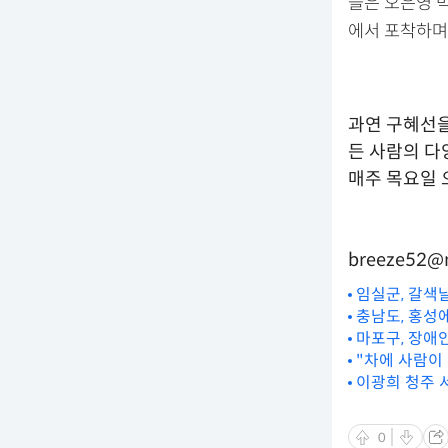
들은 오은영 
에서 포착하며
과연 구혜선을
든 사람의 다
매주 목요일 
breeze52@
임실군, 갈색
충남도, 홍성
마포구, 장애
"차에 사람이
이광희 청주 
0