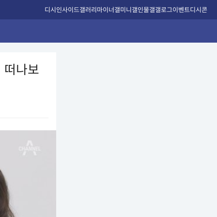
디시인사이드
갤러리
마이너갤
미니갤
인물갤
갤로그
이벤트
디시콘
리 떠나보