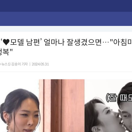
‘♥모델 남편’ 얼마나 잘생겼으면…"아침
행복"
=뉴스1) 김송이 기자
|
2024.05.31