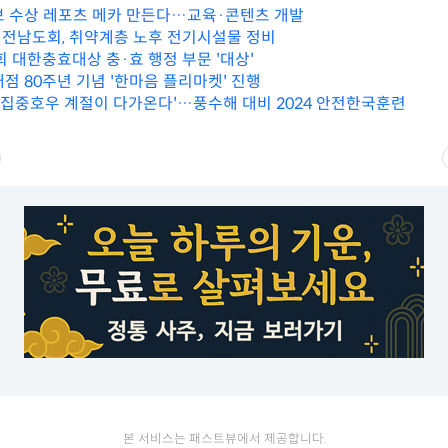
보 수상 레포츠 메카 만든다…교육·콘텐츠 개발
전남도회, 취약계층 노후 전기시설물 정비
회 대한충효대상 충·효 행정 부문 '대상'
점 80주년 기념 '한마음 플리마켓' 진행
K]'집중호우 계절이 다가온다'…풍수해 대비 2024 안전한국훈련
본 서비스는 패스트뷰에서 제공합니다.