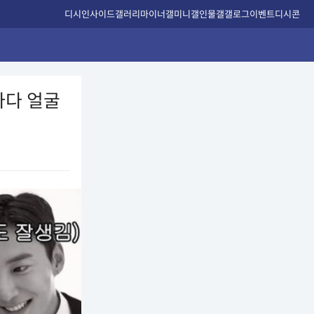
디시인사이드
갤러리
마이너갤
미니갤
인물갤
갤로그
이벤트
디시콘
마다 얼굴