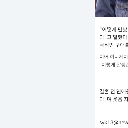
"어떻게 만났
다"고 말했다
극적인 구애를
이어 허니제이
"이렇게 잘생
결혼 전 연애
다"며 웃음 
syk13@new