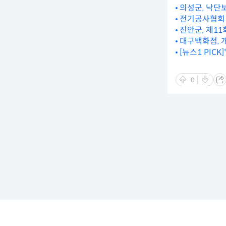
의성군, 낙단
전기공사협회 
진안군, 제11
대구백화점, 개
[뉴스1 PIC
0