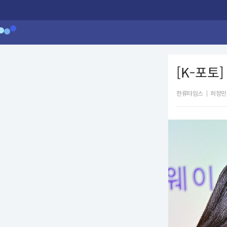
[K-포토
한류타임스
|
허정민