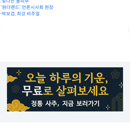
지, 빛나는 꿀피부
화 ‘원더랜드’ 언론시사회 현장
지-박보검, 최강 비주얼