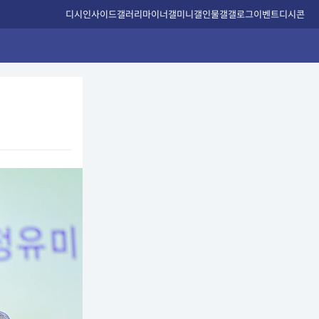
디시인사이드
갤러리
마이너갤
미니갤
인물갤
갤로그
이벤트
디시콘