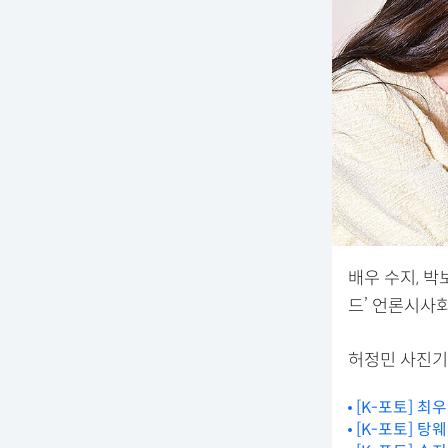
배우 수지, 
드’ 언론시사
허정민 사진기자 
[K-포토] 최
[K-포토] 탕