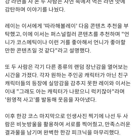
강 라면을 사 온 두 사람은 자연 속에서 먹는 라면 맛에
감탄하며 이야기를 나눴다.
레이는 이서에게 '따라해볼레이' 다음 콘텐츠 추천을 부
탁했고, 이에 이서는 퍼스널컬러 콘텐츠를 추천하며 "언
니가 코스메틱이나 이런 거를 좋아해서 언니가 좋아할
만한 콘텐츠일 것 같다"라고 설명했다.
또 두 사람은 각기 다른 종류의 랜덤 장난감을 열어보는
시간을 가졌다. 각자 원하는 주인공 캐릭터가 아닌 친구
캐릭터들의 등장에 실망감을 감추지 못한 레이와 이서는
이내 "그래도 아는 캐릭터가 나왔으니 럭키잖아"라며
'원영적 사고'를 발동해 웃음을 자아냈다.
이후 한강 코스 마지막으로 인생사진 찍기에 나선 두 사
람은 비눗방울을 활용하여 서로를 찍어줬고, 만족스러운
결과물을 남기며 완벽한 한강 피크닉을 마무리했다.