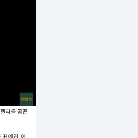
데렐라를 꿈꾼
 표예진, 이