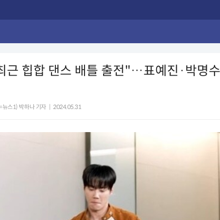
최근 힙합 댄스 배틀 출전"…표예진·박명
=뉴스1) 박하나 기자
|
2024.05.31