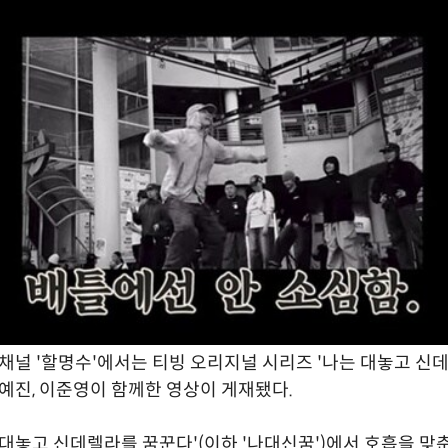
 채널 '할명수'에서는 티빙 오리지널 시리즈 '나는 대놓고 신
표예진, 이준영이 함께한 영상이 게재됐다.
 대놓고 신데렐라를 꿈꾼다'(이하 '나대신꿈')에서 호흡을 맞춘