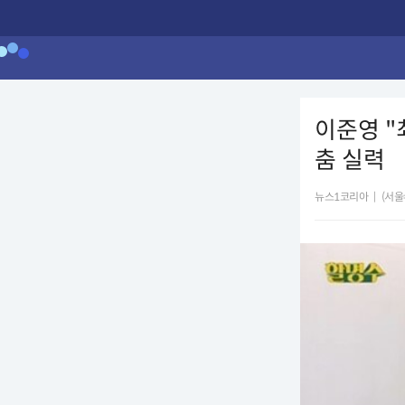
이준영 "
춤 실력
뉴스1코리아
|
(서울