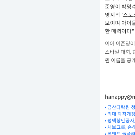
준영이 박명수
영지의 '스모
보이며 아이돌
한 매력이다"
이어 이준영이 
스타일 대회, 
원 이름을 공
hanappy@n
금산다락원 청
의대 학칙개정
평택항만공사,
처브그룹, 손해
록밴드 놀플라