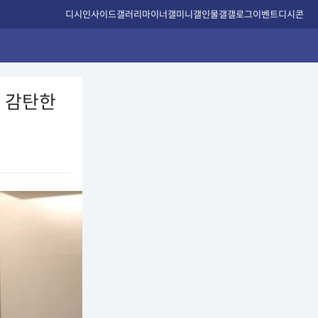
디시인사이드
갤러리
마이너갤
미니갤
인물갤
갤로그
이벤트
디시콘
수 감탄한