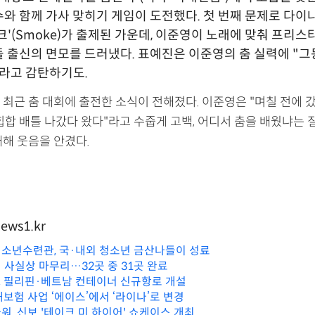
와 함께 가사 맞히기 게임이 도전했다. 첫 번째 문제로 다이
크'(Smoke)가 출제된 가운데, 이준영이 노래에 맞춰 프리스
 출신의 면모를 드러냈다. 표예진은 이준영의 춤 실력에 "그
라고 감탄하기도.
최근 춤 대회에 출전한 소식이 전해졌다. 이준영은 "며칠 전에 갔
힙합 배틀 나갔다 왔다"라고 수줍게 고백, 어디서 춤을 배웠냐는 
개해 웃음을 안겼다.
ews1.kr
소년수련관, 국·내외 청소년 금산나들이 성료
 사실상 마무리…32곳 중 31곳 완료
 필리핀·베트남 컨테이너 신규항로 개설
보험 사업 ‘에이스’에서 ‘라이나’로 변경
워, 신보 '테이크 미 하이어' 쇼케이스 개최