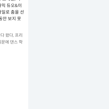
나믹 듀오&이
타일로 춤을 선
동안 보지 못
다 왔다, 프리
질문에 댄스 학