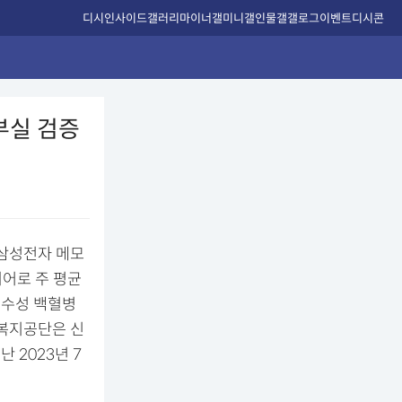
디시인사이드
갤러리
마이너갤
미니갤
인물갤
갤로그
이벤트
디시콘
부실 검증
월 삼성전자 메모
니어로 주 평균
골수성 백혈병
로복지공단은 신
 2023년 7