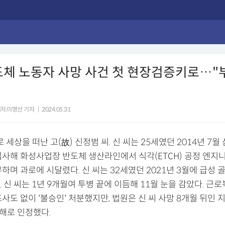
도체 노동자 사망 사건 첫 현장검증키로…"
자,이명선 기자
|
2024.05.31
로 세상을 떠난 고(故) 신정범 씨. 신 씨는 25세였던 2014년 7
입사해 화성사업장 반도체 생산라인에서 식각(ETCH) 공정 엔지
하며 과로에 시달렸다. 신 씨는 32세였던 2021년 3월에 급성 
 신 씨는 1년 9개월여 투병 끝에 이듬해 11월 눈을 감았다. 근
사도 없이 '불승인' 처분했지만, 법원은 신 씨 사망 8개월 뒤인 지난
재해로 인정했다.