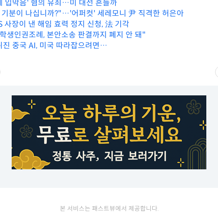
계 입막음' 혐의 유죄…미 대선 흔들까
실 기분이 나십니까?"…'어퍼컷' 세레모니 尹 직격한 허은아
S 사장이 낸 해임 효력 정지 신청, 法 기각
 학생인권조례, 본안소송 판결까지 폐지 안 돼"
뒤진 중국 AI, 미국 따라잡으려면…
본 서비스는 패스트뷰에서 제공합니다.