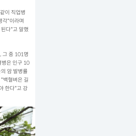
 같이 직업병
 생각"이라며
 된다"고 말했
그 중 101명
병은 인구 10
들의 암 발병률
 "백혈벼은 길
야 한다"고 강