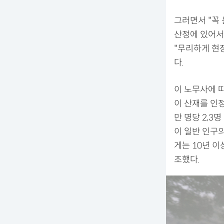
그러면서 "꼭 
산정에 있어서
"무리하게 현
다.
이 노무사에 따
이 산재를 인정
만 명당 2,3
이 일반 인구
게는 10년 
조했다.