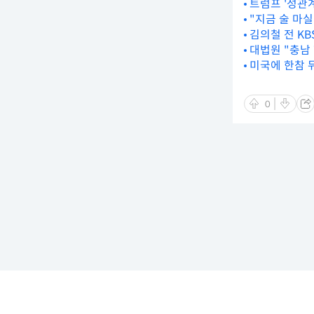
트럼프 '성관
"지금 술 마
김의철 전 KB
대법원 "충남
미국에 한참 
0