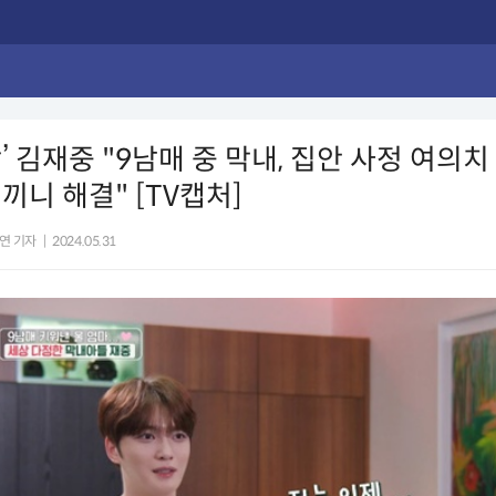
’ 김재중 "9남매 중 막내, 집안 사정 여의치
끼니 해결" [TV캡처]
연 기자
|
2024.05.31