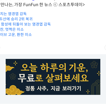
만나는, 가장 FunFun 한 뉴스 ⓒ 스포츠투데이>
수치는 염경엽 감독
, 두산에 승리 2위 복귀
과 함성에 뒤돌아 보는 염경엽 감독
영찬, 멋쩍은 미소
웨이브 고운, 환한 미소