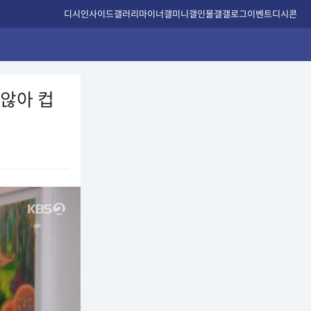
디시인사이드
갤러리
마이너갤
미니갤
인물갤
갤로그
이벤트
디시콘
 않아 컵