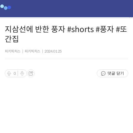
지삼선에 반한 풍자 #shorts #풍자 #또
간집
피키픽처스
|
피키픽처스
|
2024.01.25
댓글 닫기
0