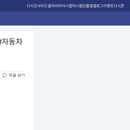
디시인사이드
갤러리
마이너갤
미니갤
인물갤
갤로그
이벤트
디시콘
 #자동차
댓글 닫기