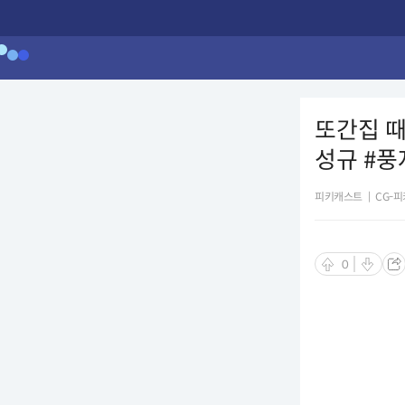
또간집 때
성규 #풍
피키캐스트
|
CG-
0