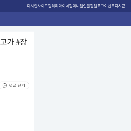
디시인사이드
갤러리
마이너갤
미니갤
인물갤
갤로그
이벤트
디시콘
먹고가 #장
댓글 닫기