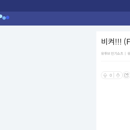
비켜!!! 
유투브 인기쇼츠
|
0