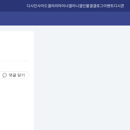
디시인사이드
갤러리
마이너갤
미니갤
인물갤
갤로그
이벤트
디시콘
댓글 닫기