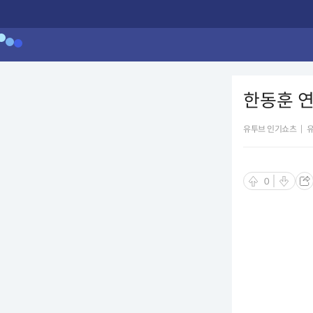
한동훈 연설
유투브 인기쇼츠
|
0