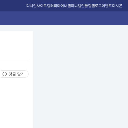
디시인사이드
갤러리
마이너갤
미니갤
인물갤
갤로그
이벤트
디시콘
댓글 닫기