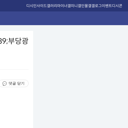
디시인사이드
갤러리
마이너갤
미니갤
인물갤
갤로그
이벤트
디시콘
39;부당광
댓글 닫기