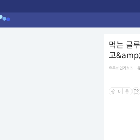
먹는 글루
고&amp;#
유투브 인기쇼츠
|
0