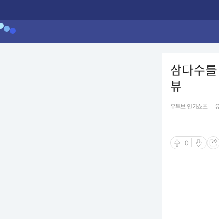
삼다수를
뷰
유투브 인기쇼츠
|
0