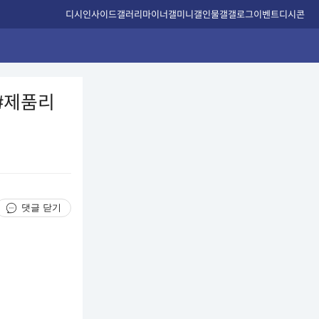
디시인사이드
갤러리
마이너갤
미니갤
인물갤
갤로그
이벤트
디시콘
#제품리
댓글 닫기