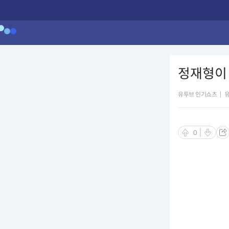
정재형이 
유투브 인기쇼츠
|
0