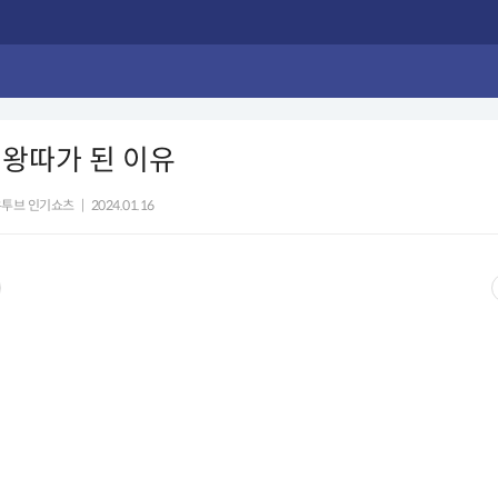
왕따가 된 이유
유투브 인기쇼츠
|
2024.01.16