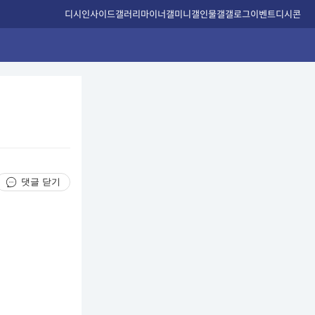
디시인사이드
갤러리
마이너갤
미니갤
인물갤
갤로그
이벤트
디시콘
댓글 닫기